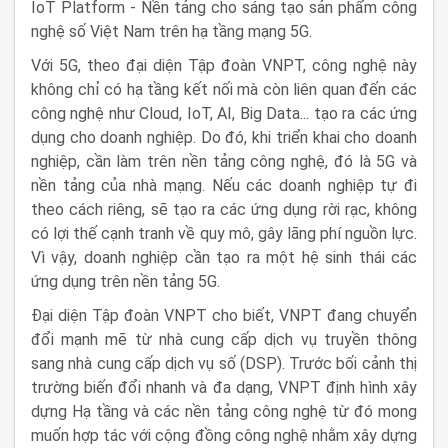
IoT Platform - Nền tảng cho sáng tạo sản phẩm công
nghệ số Việt Nam trên hạ tầng mạng 5G.
Với 5G, theo đại diện Tập đoàn VNPT, công nghệ này
không chỉ có hạ tầng kết nối mà còn liên quan đến các
công nghệ như Cloud, IoT, AI, Big Data... tạo ra các ứng
dụng cho doanh nghiệp. Do đó, khi triển khai cho doanh
nghiệp, cần làm trên nền tảng công nghệ, đó là 5G và
nền tảng của nhà mạng. Nếu các doanh nghiệp tự đi
theo cách riêng, sẽ tạo ra các ứng dụng rời rạc, không
có lợi thế cạnh tranh về quy mô, gây lãng phí nguồn lực.
Vì vậy, doanh nghiệp cần tạo ra một hệ sinh thái các
ứng dụng trên nền tảng 5G.
Đại diện Tập đoàn VNPT cho biết, VNPT đang chuyển
đổi mạnh mẽ từ nhà cung cấp dịch vụ truyền thông
sang nhà cung cấp dịch vụ số (DSP). Trước bối cảnh thị
trường biến đổi nhanh và đa dạng, VNPT định hình xây
dựng Hạ tầng và các nền tảng công nghệ từ đó mong
muốn hợp tác với cộng đồng công nghệ nhằm xây dựng