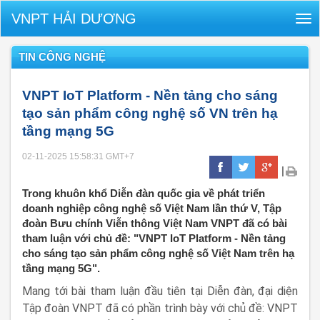
VNPT HẢI DƯƠNG
Tog
nav
TIN CÔNG NGHỆ
VNPT IoT Platform - Nền tảng cho sáng
tạo sản phẩm công nghệ số VN trên hạ
tầng mạng 5G
02-11-2025 15:58:31
GMT+7
|
Trong khuôn khổ Diễn đàn quốc gia về phát triển
doanh nghiệp công nghệ số Việt Nam lần thứ V, Tập
đoàn Bưu chính Viễn thông Việt Nam VNPT đã có bài
tham luận với chủ đề: "VNPT IoT Platform - Nền tảng
cho sáng tạo sản phẩm công nghệ số Việt Nam trên hạ
tầng mạng 5G".
Mang tới bài tham luận đầu tiên tại Diễn đàn, đại diện
Tập đoàn VNPT đã có phần trình bày với chủ đề: VNPT