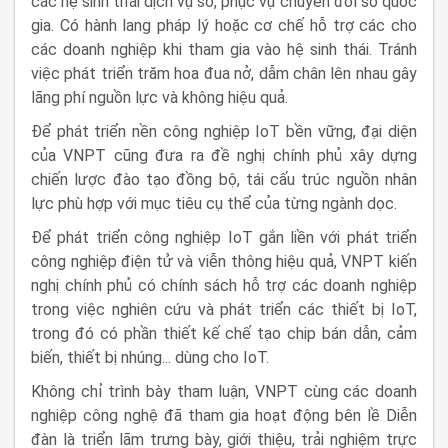
các hệ sinh thái dịch vụ số, phục vụ chuyển đổi số quốc
gia. Có hành lang pháp lý hoặc cơ chế hỗ trợ các cho
các doanh nghiệp khi tham gia vào hệ sinh thái. Tránh
việc phát triển trăm hoa đua nở, dẫm chân lên nhau gây
lãng phí nguồn lực và không hiệu quả.
Để phát triển nền công nghiệp IoT bền vững, đại diện
của VNPT cũng đưa ra đề nghị chính phủ xây dựng
chiến lược đào tạo đồng bộ, tái cấu trúc nguồn nhân
lực phù hợp với mục tiêu cụ thể của từng ngành dọc.
Để phát triển công nghiệp IoT gắn liền với phát triển
công nghiệp điện tử và viễn thông hiệu quả, VNPT kiến
nghị chính phủ có chính sách hỗ trợ các doanh nghiệp
trong việc nghiên cứu và phát triển các thiết bị IoT,
trong đó có phần thiết kế chế tạo chip bán dẫn, cảm
biến, thiết bị nhúng... dùng cho IoT.
Không chỉ trình bày tham luận, VNPT cùng các doanh
nghiệp công nghệ đã tham gia hoạt động bên lề Diễn
đàn là triển lãm trưng bày, giới thiệu, trải nghiệm trực