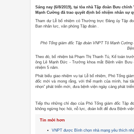
Sáng nay (6/8/2019), tại tòa nhà Tập đoàn Bưu chín
Mạnh Cường đã trao quyết định bổ nhiệm nhân sự qu
Tham dự Lễ bổ nhiệm có Thường trực Đảng ủy Tập đo
Ban nhân lưc, văn phòng Tập đoàn .
Phó Tổng giám đốc Tập đoàn VNPT Tô Mạnh Cường đã 
Bện
Theo đó, bổ nhiệm bà Phạm Thị Thanh Tú, Kế toán trưở
ông Lê Mạnh Đức - Trưởng khoa mắt Bệnh viện Bưu đ
nhiệm 5 năm.
Phát biểu giao nhiệm vụ tại Lễ bổ nhiệm, Phó Tổng 
đốc mới và mong rằng, với thế mạnh của mình, hai tâ
nhọn” phát triển mới, đưa bệnh viện ngày càng phát tri
Tiếp thu những chỉ đạo của Phó Tổng giám đốc Tập 
không ngừng học hỏi, nỗ lực, đoàn kết để đưa Bệnh viện
Tin mới hơn
VNPT được Bình chọn nhà mạng yêu thích nhấ