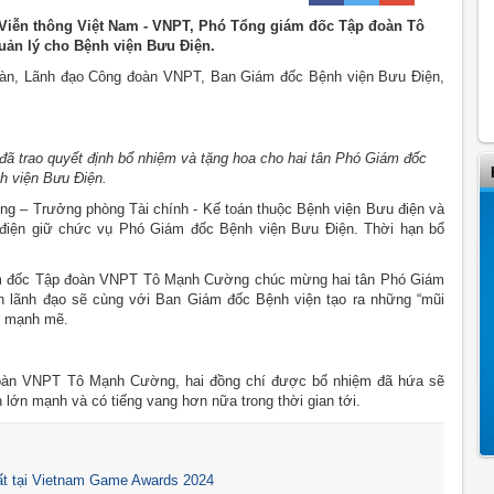
h Viễn thông Việt Nam - VNPT, Phó Tổng giám đốc Tập đoàn Tô
ản lý cho Bệnh viện Bưu Điện.
àn, Lãnh đạo Công đoàn VNPT, Ban Giám đốc Bệnh viện Bưu Điện,
trao quyết định bổ nhiệm và tặng hoa cho hai tân Phó Giám đốc
h viện Bưu Điện.
ng – Trưởng phòng Tài chính - Kế toán thuộc Bệnh viện Bưu điện và
iện giữ chức vụ Phó Giám đốc Bệnh viện Bưu Điện. Thời hạn bổ
giám đốc Tập đoàn VNPT Tô Mạnh Cường chúc mừng hai tân Phó Giám
n lãnh đạo sẽ cùng với Ban Giám đốc Bệnh viện tạo ra những “mũi
ển mạnh mẽ.
đoàn VNPT Tô Mạnh Cường, hai đồng chí được bổ nhiệm đã hứa sẽ
 lớn mạnh và có tiếng vang hơn nữa trong thời gian tới.
t tại Vietnam Game Awards 2024