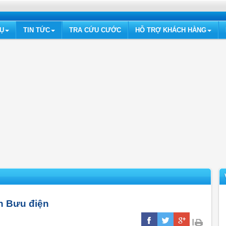
VỤ
TIN TỨC
TRA CỨU CƯỚC
HỖ TRỢ KHÁCH HÀNG
n Bưu điện
|