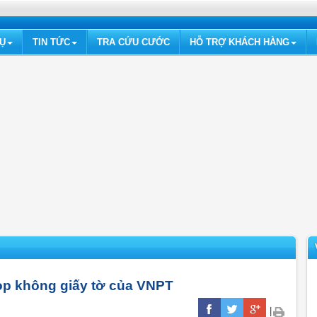
VỤ
TIN TỨC
TRA CỨU CƯỚC
HỖ TRỢ KHÁCH HÀNG
họp không giấy tờ của VNPT
|