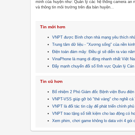
minh của huyện như: Quản lý các hệ thống camera an nin
và thông tin môi trường trên địa bàn huyện...
Tin mới hơn
VNPT được Bình chọn nhà mạng yêu thích nhấ
Trung tâm dữ liệu - "Xương sống" của nền kinh
Điện toán đám mây: Điều gì sẽ diễn ra vào nă
VinaPhone là mạng di động nhanh nhất Việt 
Đẩy mạnh chuyển đổi số lĩnh vực Quản lý Cán
Tin cũ hơn
Bổ nhiệm 2 Phó Giám đốc Bệnh viện Bưu điện
VNPT-VSS giúp gỡ bỏ "thẻ vàng" cho nghề cá
VNPT là đối tác tin cậy để phát triển chính phủ
VNPT trao tặng sổ tiết kiệm cho lao động có h
Xem phim, chơi game không lo data với 4 gói