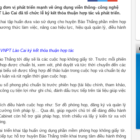
 đơn vị phát triển mạnh về ứng dụng viễn thông- công nghệ
ào Cai đã tổ chức lễ ký kết thỏa thuận hợp tác và phát triển.
n khai tập huấn đưa vào sử dụng cho huyện Bảo Thắng phần mềm họp
ương thức làm việc, nâng cao hiệu lực, hiệu quả quản lý, điều hành
NPT Lào Cai ký kết thỏa thuận hợp tác
 Thắng tới đây sẽ là các cuộc họp không giấy tờ. Trước mỗi phiên
c họp được chuẩn bị, xem xét, phê duyệt và tức thời chuyển đến các
đại biểu sẽ được tổng hợp để thảo luận trong cuộc họp và chuẩn bị dự
 luận và rút ngắn thời gian cuộc họp.
iệu số phong phú chuẩn bị trước phiên họp (tài liệu chính, tham khảo,
công cụ tiện lợi như ghi chú, đánh dấu trực tiếp trên tài liệu giúp việc
ích điều hành cuộc họp như: Sơ đồ phòng họp, đăng ký và quản lý
 cường tính pháp lý… Qua đó, giúp người chủ trì dễ dàng điều hành
inet còn hỗ trợ giải pháp họp, trình chiếu và lấy ý kiến từ xa với
ộng.
ai triển khai tập huấn ứng dụng phần mềm phòng họp không giấy tờ.
iếp tục hỗ trợ huyện Bảo Thắng triển khai trung tâm điều hành thông