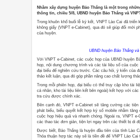
Nhằm xây dựng huyện Bảo Thắng là một trong những
thông tin, chiều 5/8, UBND huyện Bảo Thắng và VNPT L
Trong khuôn khổ buổi lễ ký kết, VNPT Lào Cai đã triể
không giấy (VNPT e-Cabinet), qua đó sẽ giúp đổi mới ph
của huyện.
UBND huyện Bảo Thắng và V
Với VNPT e-Cabinet, các cuộc họp của UBND huyện Bảo
họp, nội dung chương trình và các tài liệu số của cuộ
đại biểu để nghiên cứu trước. Các câu hỏi, ý kiến của 
thảo kết luận, qua đó góp phần nâng cao chất lượng thảo
Trong mỗi phiên họp, đại biểu có thể truy cập kho tài l
cá nhân, kho tài liệu liên kết bên ngoài) kết hợp với các 
tra cứu được chính xác.
Bên cạnh đó, VNPT e-Cabinet sẽ tăng cường các tiện 
phát biểu, biểu quyết kết hợp ký số mobile nhằm tăng
cuộc họp hiệu quả và nhanh chóng. Ngoài ra, VNPT e-Cab
các thao tác đơn giản, tiện lợi ngay trên các thiết bị di đ
Được biết, Bảo Thắng là huyện đầu tiên của tỉnh Lào C
Thỏa thuận hợp tác này sẽ là tiền đề để VNPT Lào Cai t