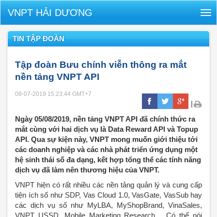
VNPT HẢI DƯƠNG
Tog
nav
TIN TẬP ĐOÀN
Tập đoàn Bưu chính viễn thông ra mắt
nền tảng VNPT API
08-07-2019 15:23:44
GMT+7
|
Ngày 05/08/2019, nền tảng VNPT API đã chính thức ra
mắt cùng với hai dịch vụ là Data Reward API và Topup
API. Qua sự kiện này, VNPT mong muốn giới thiệu tới
các doanh nghiệp và các nhà phát triển ứng dụng một
hệ sinh thái số đa dạng, kết hợp tổng thể các tính năng
dịch vụ đã làm nên thương hiệu của VNPT.
VNPT hiện có rất nhiều các nền tảng quản lý và cung cấp
tiện ích số như SDP, Vas Cloud 1.0, VasGate, VasSub hay
các dịch vụ số như MyLBA, MyShopBrand, VinaSales,
VNPT USSD, Mobile Marketing Research… Có thể nói