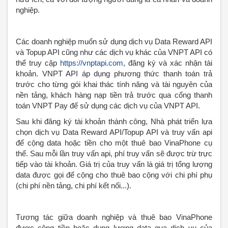
nghiệp.
Các doanh nghiệp muốn sử dụng dịch vụ Data Reward API
và Topup API cũng như các dịch vụ khác của VNPT API có
thể truy cập
https://vnptapi.com
, đăng ký và xác nhận tài
khoản. VNPT API áp dụng phương thức thanh toán trả
trước cho từng gói khai thác tính năng và tài nguyên của
nền tảng, khách hàng nạp tiền trả trước qua cổng thanh
toán VNPT Pay để sử dụng các dịch vụ của VNPT API.
Sau khi đăng ký tài khoản thành công, Nhà phát triển lựa
chọn dịch vụ Data Reward API/Topup API và truy vấn api
để cộng data hoặc tiền cho một thuê bao VinaPhone cụ
thể. Sau mỗi lần truy vấn api, phí truy vấn sẽ được trừ trực
tiếp vào tài khoản. Giá trị của truy vấn là giá trị tổng lượng
data được gọi để cộng cho thuê bao cộng với chi phí phụ
(chi phí nền tảng, chi phí kết nối...).
Tương tác giữa doanh nghiệp và thuê bao VinaPhone
được cộng tiền hoặc dung lượng data qua dịch vụ của