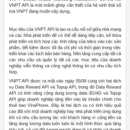
VNPT API là một mảnh ghép cần thiết của hệ sinh thái số
mà VNPT đang muốn xây dựng.
Mục tiêu của VNPT API là tạo ra cấu nối số giữa nhà mạng
và các Nhà phát triển để có thể dễ dàng tiếp cận, kế thừa
phát triển và tích hợp các tính năng của telco vào các sản
phẩm, tiết kiệm được tối đa chi phí và thời gian trong việc
triển khai các kịch bản bán hàng. Nền tảng cung cấp tất cả
các nhu cầu và quản lý tất cả các mục tiêu của doanh
nghiệp viễn thông và công nghệ thông tin có nhu cầu tích
hợp.
VNPT API được ra mắt vào ngày 05/08 cùng với hai dịch
vụ Data Reward API và Topup API, trong đó Data Reward
API có tính năng cộng dung lượng data 3G/4G và Topup
API giúp doanh nghiệp tặng tiền vào tài khoản chính cho
thuê bao VinaPhone. Đây là hai dịch vụ có tính hiệu quả
cao đối với một doanh nghiệp hay nhà phát triển ứng dụng
khi có nhu cầu tương tác với khách hàng vì cộng tiền và
tặng dung lượng data luôn luôn là một hình thức quà tặng
hữu ích, cả với đối tượng người dùng là cá nhân và doanh