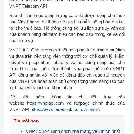
VNPT Telecom API
Sau khi tiền hoặc dung lượng data đã được cộng cho thuê
bao VinaPhone, hệ thống sẽ gửi tin nhắn thông báo chi tiết
tới cho thuê bao. Hệ thống cũng sẽ lưu lịch sử truy vấn api
của khách hàng để thực hiện các báo cáo thông kê và đối
soát dịch vụ.
VNPT API định hướng xã hội hóa phát triển ứng dụng/dịch
vụ dựa trên nền tảng viễn thông với cơ chế quản lý, kiểm
duyệt về pháp nhân, pháp lý và nội dung riêng biệt cho
từng Nhà phát triển. Trở thành Nhà phát triển của VNPT
API đồng nghĩa với việc dễ dàng tiếp cận các tài nguyên
của VNPT và hoàn toàn chủ động trong việc sáng tạo các
kịch bản và khai thác khác nhau.
Để biết thêm thông tin chi tiết, truy cập
website
https://vnptapi.com
và fanpage chính thức của
VNPT API
https://www.facebook.com/vnptapi/
.
Tin mới hơn
VNPT được Bình chọn nhà mạng yêu thích nhất