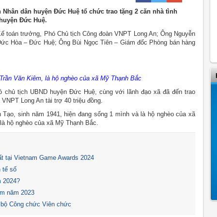
 Nhân dân huyện Đức Huệ tổ chức trao tặng 2 căn nhà tình
 huyện Đức Huệ.
Kế toán trưởng, Phó Chủ tịch Công đoàn VNPT Long An; Ông Nguyễn
 Đức Hòa – Đức Huệ; Ông Bùi Ngọc Tiên – Giám đốc Phòng bán hàng
 Trần Văn Kiêm, là hộ nghèo của xã Mỹ Thạnh Bắc
ó chủ tịch UBND huyện Đức Huệ, cùng với lãnh đạo xã đã đến trao
 VNPT Long An tài trợ 40 triệu đồng.
 Tạo, sinh năm 1941, hiện đang sống 1 mình và là hộ nghèo của xã
 là hộ nghèo của xã Mỹ Thạnh Bắc.
t tại Vietnam Game Awards 2024
 tế số
m 2024?
Nam năm 2023
 bộ Công chức Viên chức