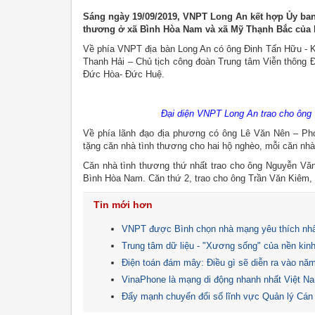
Sáng ngày 19/09/2019, VNPT Long An kết hợp Ủy ban
thương ở xã Bình Hòa Nam và xã Mỹ Thạnh Bắc của
Về phía VNPT địa bàn Long An có ông Đinh Tấn Hữu - 
Thanh Hải – Chủ tịch công đoàn Trung tâm Viễn thông
Đức Hòa- Đức Huệ.
Đại diện VNPT Long An trao cho ông
Về phía lãnh đạo địa phương có ông Lê Văn Nên – Ph
tặng căn nhà tình thương cho hai hộ nghèo, mỗi căn nhà
Căn nhà tình thương thứ nhất trao cho ông Nguyễn Văn
Bình Hòa Nam. Căn thứ 2, trao cho ông Trần Văn Kiêm,
Tin mới hơn
VNPT được Bình chọn nhà mạng yêu thích nhấ
Trung tâm dữ liệu - "Xương sống" của nền kinh
Điện toán đám mây: Điều gì sẽ diễn ra vào nă
VinaPhone là mạng di động nhanh nhất Việt 
Đẩy mạnh chuyển đổi số lĩnh vực Quản lý Cán