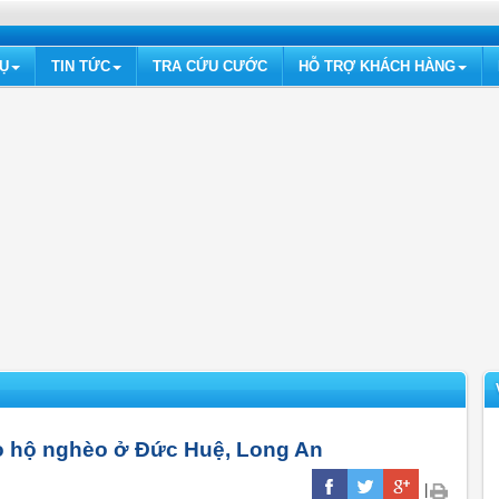
VỤ
TIN TỨC
TRA CỨU CƯỚC
HỖ TRỢ KHÁCH HÀNG
o hộ nghèo ở Đức Huệ, Long An
|