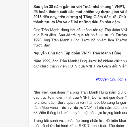
Sau gần 38 năm gắn bó với “mái nhà chung” VNPT, 
đã hoàn thành xuất sắc mọi nhiệm vụ được giao và 
2013 đến nay, trên cương vị Tổng Giám đốc, rồi Ch
thành tựu to lớn và để lại những dấu ấn sâu đậm.
Ông Trần Mạnh Hùng bắt đầu công tác tại Tập đoàn VNPT 
cục Bưu điện. Sau đó trải qua rất nhiều vị trí, từ Trư
1996, ông Trần Mạnh Hùng được bổ nhiệm làm Trưởng
trước đây.
Nguyên Chủ tịch Tập đoàn VNPT Trần Mạnh Hùng
Năm 1999, ông Trần Mạnh Hùng được bổ nhiệm giữ ch
giữ chức thành viên HĐTV của VNPT và Giám đốc Viễn 
Nguyên Chủ tịch 
Như vậy, giai đoạn mà ông Trần Mạnh Hùng nắm giữ các
cấu trúc toàn diện nhất của VNPT. Đó là một giai đoạn 
tổ chức, cách thức quản trị và nhân sự. Đó cũng là gia
tách MobiFone – đơn vị được VNPT nhiều năm đầu tư và đ
63 Viễn thông tỉnh để chuyên biệt hóa lực lượng kinh do
Trong bối cảnh vừa phải tập trung nhân lực để triển kha
hiện tổ chức lại hoạt động SXKD trong toàn Tập đoàn.