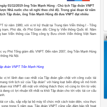
ngày 01/11/2019 ông Trần Mạnh Hùng - Chủ tịch Tập đoàn VNPT
được Nhà nước cho về nghỉ theo chế độ. Trong giai đoạn từ năm
ủ tịch Tập đoàn, ông Trần Mạnh Hùng đã đưa VNPT đạt nhiều
từ năm 1980, với vị trí kỹ thuật tại Trung tâm Viễn thông I - Tổng
ởng trạm, Phó đài, rồi Phó Giám đốc Công ty Viễn thông Quốc tế. Năm
 ban Viễn thông của Tổng công ty Bưu chính Viễn thông Việt Nam
ức vụ Phó Tổng giám đốc VNPT. Đến năm 2007, ông Trần Mạnh Hùng
thông Hà Nội.
Tập đoàn VNPT Trần Mạnh Hùng
 vị trí lãnh đạo cao nhất của Tập đoàn gắn chặt với công cuộc tái
"mang tính lịch sử của Tập đoàn" với hàng loạt biến động về mô hình
i đoạn mà VNPT đối mặt với những thách thức vô cùng to lớn từ việc
ang có lợi nhuận tốt nhất ra khỏi Tập đoàn cho tới việc tái cơ cấu
anh.
i tái cơ cấu, sắp xếp lại bộ máy tổ chức một cách toàn diện, vừa thực
.. song trong 5 năm qua, Tập đoàn VNPT cũng vẫn đảm bảo tốt hoạt