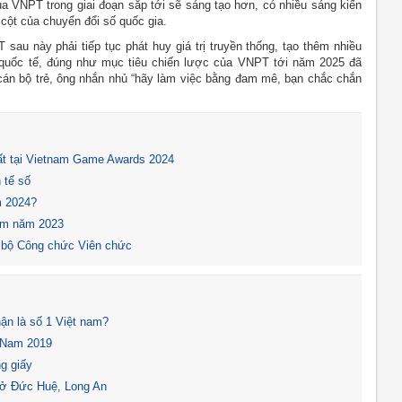
của VNPT trong giai đoạn sắp tới sẽ sáng tạo hơn, có nhiều sáng kiến
 cột của chuyển đổi số quốc gia.
u này phải tiếp tục phát huy giá trị truyền thống, tạo thêm nhiều
, quốc tế, đúng như mục tiêu chiến lược của VNPT tới năm 2025 đã
án bộ trẻ, ông nhắn nhủ “hãy làm việc bằng đam mê, bạn chắc chắn
t tại Vietnam Game Awards 2024
 tế số
m 2024?
Nam năm 2023
 bộ Công chức Viên chức
ận là số 1 Việt nam?
t Nam 2019
g giấy
 ở Đức Huệ, Long An