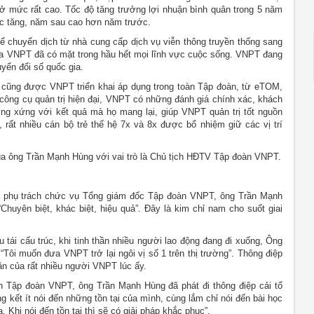
ở mức rất cao. Tốc độ tăng trưởng lợi nhuận bình quân trong 5 năm
tục tăng, năm sau cao hơn năm trước.
chuyển dịch từ nhà cung cấp dịch vụ viễn thông truyền thống sang
ủa VNPT đã có mặt trong hầu hết mọi lĩnh vực cuộc sống. VNPT đang
uyển đổi số quốc gia.
iới cũng được VNPT triển khai áp dụng trong toàn Tập đoàn, từ eTOM,
công cụ quản trị hiện đại, VNPT có những đánh giá chính xác, khách
ơng xứng với kết quả mà họ mang lại, giúp VNPT quản trị tốt nguồn
rất nhiều cán bộ trẻ thế hệ 7x và 8x được bổ nhiệm giữ các vị trí
ủa ông Trần Mạnh Hùng với vai trò là Chủ tịch HĐTV Tập đoàn VNPT.
ao phụ trách chức vụ Tổng giám đốc Tập đoàn VNPT, ông Trần Mạnh
uyên biệt, khác biệt, hiệu quả”. Đây là kim chỉ nam cho suốt giai
tái cấu trúc, khi tinh thần nhiều người lao động đang đi xuống, Ông
ôi muốn đưa VNPT trở lại ngôi vị số 1 trên thị trường”. Thông điệp
hần của rất nhiều người VNPT lúc ấy.
h Tập đoàn VNPT, ông Trần Mạnh Hùng đã phát đi thông điệp cải tổ
g kết ít nói đến những tồn tại của mình, cùng lắm chỉ nói đến bài học
Khi nói đến tồn tại thì sẽ có giải pháp khắc phục”.