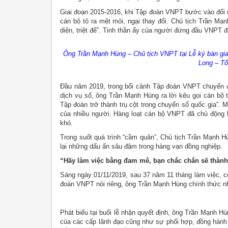
Giai đoạn 2015-2016, khi Tập đoàn VNPT bước vào đổi mớ
cán bộ tỏ ra mệt mỏi, ngại thay đổi. Chủ tịch Trần Mạn
diện, triệt để”. Tinh thần ấy của người đứng đầu VNPT 
Ông Trần Mạnh Hùng – Chủ tịch VNPT tại Lễ ký bàn gi
Long – T
Đầu năm 2019, trong bối cảnh Tập đoàn VNPT chuyển đ
dịch vụ số, ông Trần Mạnh Hùng ra lời kêu gọi cán bộ
Tập đoàn trở thành trụ cột trong chuyển số quốc gia”. 
của nhiều người. Hàng loạt cán bộ VNPT đã chủ động 
khó.
Trong suốt quá trình “cầm quân”, Chủ tịch Trần Mạnh
lại những dấu ấn sâu đậm trong hàng vạn đồng nghiệp.
“Hãy làm việc bằng đam mê, bạn chắc chắn sẽ thàn
Sáng ngày 01/11/2019, sau 37 năm 11 tháng làm việc, c
đoàn VNPT nói riêng, ông Trần Mạnh Hùng chính thức nh
Phát biểu tại buổi lễ nhận quyết định, ông Trần Mạnh H
của các cấp lãnh đạo cũng như sự phối hợp, đồng hành c