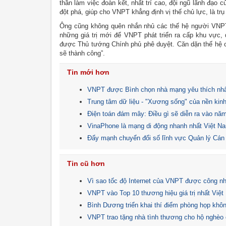
thần làm việc đoàn kết, nhất trí cao, đội ngũ lãnh đạo 
đột phá, giúp cho VNPT khẳng định vị thế chủ lực, là trụ
Ông cũng không quên nhắn nhủ các thế hệ người VNPT sa
những giá trị mới để VNPT phát triển ra cấp khu vực
được Thủ tướng Chính phủ phê duyệt. Căn dặn thế hệ c
sẽ thành công”.
Tin mới hơn
VNPT được Bình chọn nhà mạng yêu thích nhấ
Trung tâm dữ liệu - "Xương sống" của nền kinh
Điện toán đám mây: Điều gì sẽ diễn ra vào nă
VinaPhone là mạng di động nhanh nhất Việt 
Đẩy mạnh chuyển đổi số lĩnh vực Quản lý Cán
Tin cũ hơn
Vì sao tốc độ Internet của VNPT được công nh
VNPT vào Top 10 thương hiệu giá trị nhất Việ
Bình Dương triển khai thí điểm phòng họp khôn
VNPT trao tặng nhà tình thương cho hộ nghèo