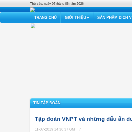
Thứ sáu, ngày 07 tháng 08 năm 2026
TRANG CHỦ
GIỚI THIỆU
SẢN PHẨM DỊCH 
TIN TẬP ĐOÀN
Tập đoàn VNPT và những dấu ấn dư
11-07-2019 14:36:37
GMT+7