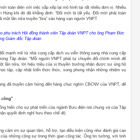
i toàn diện với việc sắp xếp lại mô hình tại rất nhiều đơn vị. Nhiều
h Hùng khi đó đã khẳng định: “Đổi mới là tất yếu. Đổi mới phải toàn
đã một lần nữa truyền “lửa” vào hàng vạn người VNPT.
ao phụ trách Hội đồng thành viên Tập đoàn VNPT cho ông Phạm Đức
ổng Giám đốc Tập đoàn
ổi mạnh mẽ từ nhà cung cấp dịch vụ viễn thông sang nhà cung cấp
 trong Tập đoàn: “Mỗi người VNPT phải tự chuyển đổi chính mình để
Một lần nữa, lời hiệu triệu của vị thuyền trưởng nhận được sự ủng hộ
học tập, cập nhật kiến thức thức, xung phong nhận những nhiệm vụ
 Hùng đã truyền cảm hứng đến hàng chục nghìn CBCNV của VNPT, để
h công”
ống hiến cho sự phát triển của ngành Bưu điện nói chung và của Tập
ận quyết định nghỉ hưu theo chế độ.
ùng cảm ơn sự quan tâm, hỗ trợ, tạo điều kiện cũng như đánh giá cao
ủa những cộng sự trong thời gian công tác. Ông tin tưởng, với tinh