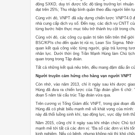
động SXKD, duy trì được tốc độ tăng trưởng lợi nhuận 
đạt trên 25%; Thu nhập bình quân theo đầu người liên 
Cùng với đó, VNPT đã xây dựng chiến lược VNPT4.0 để 
nhà cung cấp dịch vụ số. Đến nay, các dịch vụ CNTT c
từng bước hiện thực mục tiêu trở thành trụ cột trong ch
Cùng với đó, các công cụ quản trị tiên tiến trên thế g
BSC/KPIs cho đến quản trị rủi ro, Lean Six Sigma. Nhờ 
quan kết quả công việc từng người, giúp trả lương tư
nhân lực. Dưới thời ông Trần Mạnh Hùng làm Chủ tịch, 
quan trọng trong Tập đoàn.
Tất cả những kết quả nêu trên, đều mang đậm dấu ấn c
Người truyền cảm hứng cho hàng vạn người VNPT
Còn nhớ, vào năm 2013, chỉ ít ngày sau khi được gi
Hùng đã đưa ra chiến lược của Tập đoàn gồm 6 chữ: “Ch
đoạn 5 năm tái cấu trúc Tập đoàn vừa qua.
Trên cương vị Tổng Giám đốc VNPT, trong giai đoạn đầu 
Hùng đã có phát biểu mạnh mẽ về khát vọng của mình: “T
này đã thổi luồng sinh khí, tạo động lực, vực dậy tinh t
Năm 2015, cũng chỉ ít ngày sau khi nhận chức Chủ tịc
mạnh mẽ tới tất cả các đơn vị: “Đa số các đơn vị khi tổn
kinh nghiệm. Nếu có bệnh, nhưng không nói thì khó chữa. 