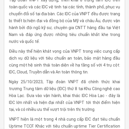
Tập đoàn VNPT xây dựng, triển khai 8 trung tâm IDC trên
toàn quốc và các IDC vệ tinh tại các tỉnh, thành phố, phục vụ
chuyển đổi số tại địa bàn. Các IDC của VNPT đều được trang
bị thiết bị hiện đại và đồng bộ của Mỹ và châu Âu; được vận
hành bởi đội ngũ kỹ sư, chuyên gia CNTT hàng đầu tại Việt
Nam và đáp ứng được những tiêu chuẩn khắt khe trong
nước và quốc tế.
Điều này thể hiện khát vọng của VNPT trong việc cung cấp
dịch vụ dữ liệu với tiêu chuẩn an toàn, bảo mật hàng đầu
cùng một hệ sinh thái toàn diện về hạ tầng số với 4 trụ cột:
IDC, Cloud, Truyền dẫn và An toàn thông tin.
Ngày 25/10/2023, Tập đoàn VNPT đã chính thức khai
trương Trung tâm dữ liệu (IDC) thứ 8 tại Khu Công nghệ cao
Hòa Lạc. Đưa vào vận hành, khai thác IDC Hòa Lạc - đây là
IDC lớn nhất và hiện đại nhất của VNPT tới thời điểm hiện
tại, và có nhiều ưu thế vượt trội trên thị trường.
VNPT hiện là một trong 4 nhà cung cấp IDC đạt tiêu chuẩn
Uptime TCCF. Khác với tiêu chuẩn uptime Tier Certification