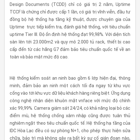
Design Documents (TCDD) chỉ có giá trị 2 năm, Uptime
TCCF là chứng chỉ được cấp 1 lần, có giá trị vĩnh viễn, đầu tư
đồng bộ hệ thống hạ tầng kỹ thuật, được chuyên gia của
Uptime trực tiếp kiểm tra, đánh giá hệ thống, với tiêu chuẩn
uptime Tier III. Độ ổn định hệ thống đạt 99,98%. Với diện tích
sàn lên tới 23.000m2 và quy mô 2.000 tủ rack, thiết bị cao
cấp đến từ các hãng G7 đảm bảo tiêu chuẩn quốc tế về an
toàn và bảo mật mức độ cao.
Hệ thống kiểm soát an ninh bao gồm 6 lớp hiện đại, thông
minh, đảm bảo an ninh một cách tối đa ngay từ khu vực
cổng vào tới khu vực dữ liệu khách hàng riêng biệt. Ứng dụng
công nghệ nhận diện khuôn mặt vnface với mức độ chính
xác 99,99%. Camera giám sát 24/24, có khả năng loại bỏ các
điểm mù, hệ thống chống xâm nhập cũng được tuân thủ
nghiêm ngặt theo tiêu chuẩn quốc tế. Hệ thống hạ tầng của
IDC Hòa Lạc đều có sự phòng N+1, cho phép thực hiện sửa
chữa, bảo trì mà không gây ra bất kỳ sự cố gián đoạn nào,