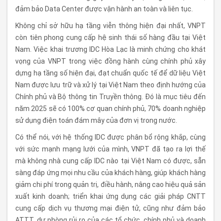
đảm bảo Data Center được vận hành an toàn và liên tục.
Không chỉ sở hữu hạ tầng viễn thông hiện đại nhất, VNPT
còn tiên phong cung cấp hệ sinh thái số hàng đầu tại Việt
Nam. Việc khai trương IDC Hòa Lạc là minh chứng cho khát
vọng của VNPT trong việc đồng hành cùng chính phủ xây
dựng hạ tầng số hiện đại, đạt chuẩn quốc tế để dữ liệu Việt
Nam được lưu trữ và xử lý tại Việt Nam theo định hướng của
Chính phủ và Bộ thông tin Truyền thông. Đó là mục tiêu đến
năm 2025 sẽ có 100% cơ quan chính phủ, 70% doanh nghiệp
sử dụng điện toán đám mây của đơn vị trong nước.
Có thể nói, với hệ thống IDC được phân bổ rộng khắp, cùng
với sức mạnh mạng lưới của mình, VNPT đã tạo ra lợi thế
mà không nhà cung cấp IDC nào tại Việt Nam có được, sẵn
sàng đáp ứng mọi nhu cầu của khách hàng, giúp khách hàng
giảm chi phí trong quản trị, điều hành, nâng cao hiệu quả sản
xuất kinh doanh; triển khai ứng dụng các giải pháp CNTT
cung cấp dịch vụ thương mại điện tử, cũng như đảm bảo
ATTT, dự phòng rủi ro của các tổ chức, chính phủ và doanh