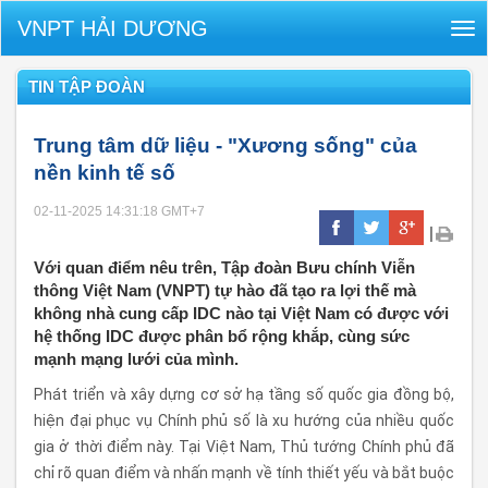
VNPT HẢI DƯƠNG
Tog
nav
TIN TẬP ĐOÀN
Trung tâm dữ liệu - "Xương sống" của
nền kinh tế số
02-11-2025 14:31:18
GMT+7
|
Với quan điểm nêu trên, Tập đoàn Bưu chính Viễn
thông Việt Nam (VNPT) tự hào đã tạo ra lợi thế mà
không nhà cung cấp IDC nào tại Việt Nam có được với
hệ thống IDC được phân bổ rộng khắp, cùng sức
mạnh mạng lưới của mình.
Phát triển và xây dựng cơ sở hạ tầng số quốc gia đồng bộ,
hiện đại phục vụ Chính phủ số là xu hướng của nhiều quốc
gia ở thời điểm này. Tại Việt Nam, Thủ tướng Chính phủ đã
chỉ rõ quan điểm và nhấn mạnh về tính thiết yếu và bắt buộc