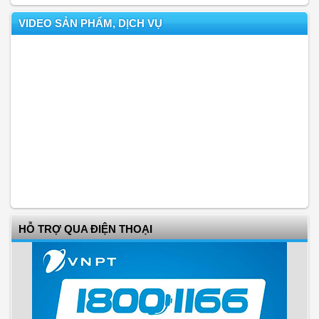
VIDEO SẢN PHẨM, DỊCH VỤ
HỖ TRỢ QUA ĐIỆN THOẠI