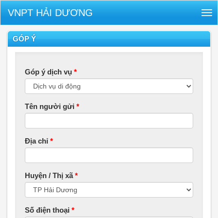
VNPT HẢI DƯƠNG
Tog
nav
GÓP Ý
Góp ý dịch vụ
*
Tên người gửi
*
Địa chỉ
*
Huyện / Thị xã
*
Số điện thoại
*