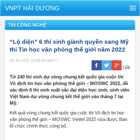
VNPT HẢI DƯƠNG
Tog
nav
TIN CÔNG NGHỆ
“Lộ diện” 6 thí sinh giành quyền sang Mỹ
thi Tin học văn phòng thế giới năm 2022
06-30-2022 16:09:26
GMT+7
|
Từ 240 thí sinh dự vòng chung kết quốc gia cuộc thi
Vô địch tin học văn phòng thế giới – MOSWC 2022, đã
xác định 6 thí sinh xuất sắc đại diện học sinh, sinh viên
Việt Nam dự vòng chung kết thế giới vào tháng 7 tại
Mỹ.
Kết quả vòng chung kết quốc gia cuộc thi Vô địch tin học
văn phòng thế giới – MOSWC Viettel 2022 vừa được Ban
tổ chức chính thức công bố.