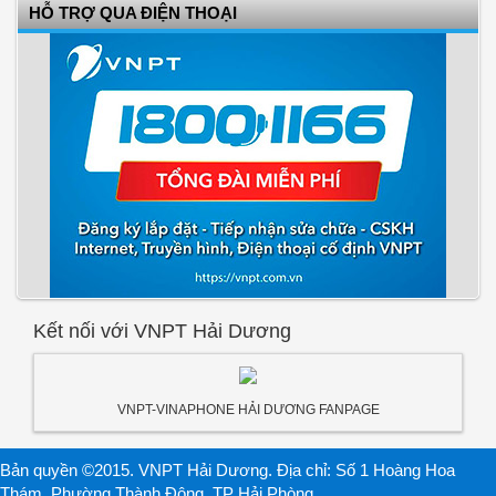
HỖ TRỢ QUA ĐIỆN THOẠI
Kết nối với VNPT Hải Dương
VNPT-VINAPHONE HẢI DƯƠNG FANPAGE
Bản quyền ©2015. VNPT Hải Dương. Địa chỉ: Số 1 Hoàng Hoa
Thám, Phường Thành Đông, TP Hải Phòng