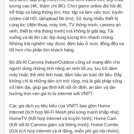
lượng cao (4K, thậm chí 8K); Chơi game online đòi hỏi độ
trễ thấp và băng thông lớn; Học tập và làm việc trực tuyến
(video call HD, tải/upload file lớn); Sử dụng nhiều thiết bị
cùng lúc (điện thoại, máy tính, TV thông minh, camera an
ninh, thiết bị nhà thông minh) mà không bị giật lag; Tải
xuống và tải lên các tệp dung lượng lớn nhanh chóng.
Những trải nghiệm này được đảm bảo ở mức đồng đều và
tốt hơn cho phần lớn khách hàng.
Bộ đôi AI Camera Indoor/Outdoor cũng sẽ mang đến cho
người dùng những tính năng an ninh tối ưu, lưu trữ đám
mây hoặc thẻ nhớ linh hoạt, đảm bảo an toàn dữ liệu. Đây
không chỉ là những tiện ích mở rộng, mà là giải pháp sống
số hiện đại, giúp gia đình kết nối ổn định, an tâm và tận
hưởng trọn vẹn giá trị từ internet wifi VNPT.
Các gói dịch vụ tiêu biểu của VNPT bao gồm Home
Internet (tích hợp Wi-Fi Mesh phủ sóng mạnh khắp nhà);
HomeTV (Kết hợp Internet và truyền hình); Home Cam
(Kết nối AI Camera giám sát thông minh); Home Combo
(Gói tích hợp Internet và di động, miễn phí gọi nội nhóm).