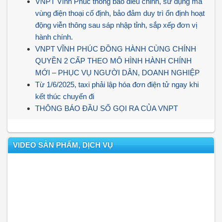
VNPT Vĩnh Phúc thông báo điều chỉnh, sử dụng mã
vùng điện thoại cố định, bảo đảm duy trì ổn định hoạt
động viễn thông sau sáp nhập tỉnh, sắp xếp đơn vị
hành chính.
VNPT VĨNH PHÚC ĐỒNG HÀNH CÙNG CHÍNH
QUYỀN 2 CẤP THEO MÔ HÌNH HÀNH CHÍNH
MỚI – PHỤC VỤ NGƯỜI DÂN, DOANH NGHIỆP
Từ 1/6/2025, taxi phải lập hóa đơn điện tử ngay khi
kết thúc chuyến đi
THÔNG BÁO ĐẦU SỐ GỌI RA CỦA VNPT
VIDEO SẢN PHẨM, DỊCH VỤ