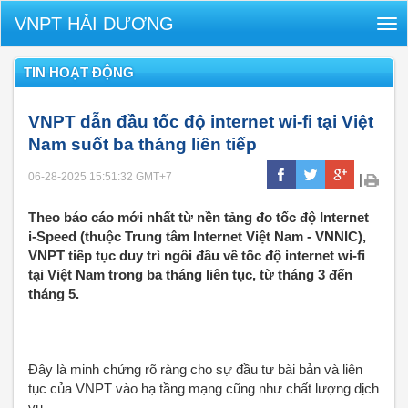
VNPT HẢI DƯƠNG
Tog
nav
TIN HOẠT ĐỘNG
VNPT dẫn đầu tốc độ internet wi-fi tại Việt
Nam suốt ba tháng liên tiếp
06-28-2025 15:51:32
GMT+7
|
Theo báo cáo mới nhất từ nền tảng đo tốc độ Internet
i-Speed (thuộc Trung tâm Internet Việt Nam - VNNIC),
VNPT tiếp tục duy trì ngôi đầu về tốc độ internet wi-fi
tại Việt Nam trong ba tháng liên tục, từ tháng 3 đến
tháng 5.
Đây là minh chứng rõ ràng cho sự đầu tư bài bản và liên
tục của VNPT vào hạ tầng mạng cũng như chất lượng dịch
vụ.