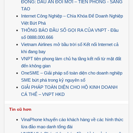
ĐỘNG: DẤU ẤN ĐỔI MỚI – TIÊN PHONG - SÁNG
TẠO
Internet Công Nghiệp – Chìa Khóa Để Doanh Nghiệp
Việt Bứt Phá
THÔNG BÁO ĐẦU SỐ GỌI RA CỦA VNPT - Đầu
số 0888.000.666
Vietnam Airlines mở bầu trời số Kết nối Internet cả
khi đang bay
VNPT tiên phong làm chủ hạ tầng kết nối từ mặt đất
đến không gian
OneSME – Giải pháp số toàn diện cho doanh nghiệp
SME bứt phá trong kỷ nguyên số
GIẢI PHÁP TOÀN DIỆN CHO HỘ KINH DOANH
CÁ THỂ – VNPT HKD
Tin cũ hơn
VinaPhone khuyến cáo khách hàng về các hình thức
lừa đảo mạo danh tổng đài