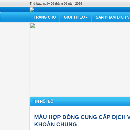
Thứ bảy, ngày 08 tháng 08 năm 2026
TRANG CHỦ
GIỚI THIỆU
SẢN PHẨM DỊCH 
TIN NỘI BỘ
MẪU HỢP ĐỒNG CUNG CẤP DỊCH V
KHOẢN CHUNG