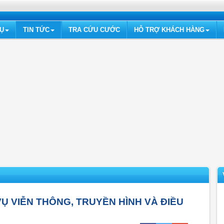
VỤ
TIN TỨC
TRA CỨU CƯỚC
HỖ TRỢ KHÁCH HÀNG
Ụ VIỄN THÔNG, TRUYỀN HÌNH VÀ ĐIỀU