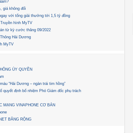
 Nam?
 giá không đổi
y với tổng giải thưởng tới 1,5 tỷ đồng
n Truyền hình MyTV
oán từ kỳ cước thâng 09/2022
n Thông Hải Dương
ình MyTV
THÔNG ỦY QUYỀN
Nam
máu “Hải Dương – ngàn trái tim hồng”
ố quyết định bổ nhiệm Phó Giám đốc phụ trách
ỚC MẠNG VINAPHONE CƠ BẢN
hone
RNET BĂNG RỘNG