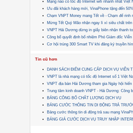
Mạng nào có tốc độ Internet wifi nhanh nhất Việt
Ưu đãi khách hàng mới, VinaPhone tặng đến 50%,
Chạm VNPT Money mang Tết về - Chạm để rinh nga
Mừng Tết Quý Mão nhận ngay lì xì siêu chất trê
VNPT Hải Dương dừng in giấy biên nhận thanh t
Công bố quyết định bổ nhiệm Phó Giám đốc Viễ
Cơ hội trúng 300 Smart TV khi đăng ký truyền h
Tin cũ hơn
DANH SÁCH ĐIỂM CUNG CẤP DỊCH VỤ VIỄN 
VNPT là nhà mạng có tốc độ Internet số 1 Việt 
VNPT địa bàn Hải Dương tham gia Ngày hội hiến 
Trung tâm kinh doanh VNPT - Hải Dương: Công b
BẢNG CÔNG BỐ CHẤT LƯỢNG DỊCH VỤ
BẢNG CƯỚC THÔNG TIN DI ĐỘNG TRẢ TRƯ
Bảng cước thông tin di động trả sau mạng VinaP
BẢNG GIÁ CƯỚC DỊCH VỤ TRUY NHẬP INTE