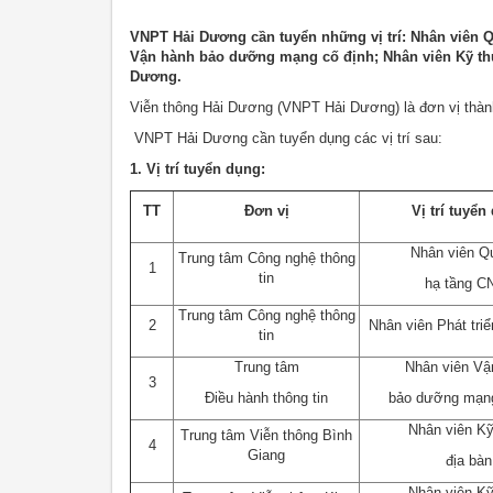
VNPT Hải Dương cần tuyển những vị trí: Nhân viên Q
Vận hành bảo dưỡng mạng cố định; Nhân viên Kỹ thuậ
Dương.
Viễn thông Hải Dương (VNPT Hải Dương) là đơn vị thàn
VNPT Hải Dương cần tuyển dụng các vị trí sau:
1. Vị trí tuyển dụng:
TT
Đơn vị
Vị trí tuyển
Nhân viên Q
Trung tâm Công nghệ thông
1
tin
hạ tầng C
Trung tâm Công nghệ thông
2
Nhân viên Phát tr
tin
Trung tâm
Nhân viên Vậ
3
Điều hành thông tin
bảo dưỡng mạng
Nhân viên Kỹ
Trung tâm Viễn thông Bình
4
Giang
địa bàn
Nhân viên Kỹ