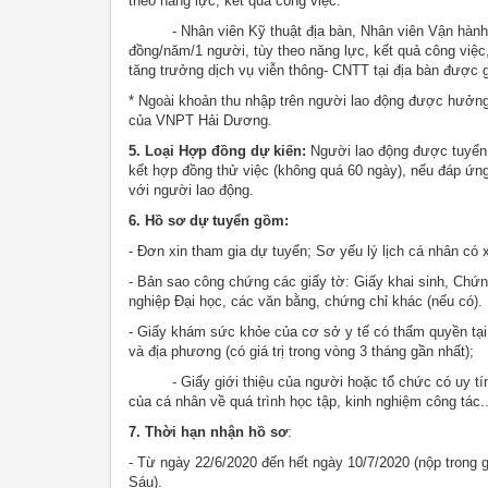
theo năng lực, kết quả công việc.
- Nhân viên Kỹ thuật địa bàn, Nhân viên Vận hành bả
đồng/năm/1 người, tùy theo năng lực, kết quả công việ
tăng trưởng dịch vụ viễn thông- CNTT tại địa bàn được g
* Ngoài khoản thu nhập trên người lao động được hưởng
của VNPT Hải Dương.
5. Loại Hợp đồng dự kiến:
Người lao động được tuyển 
kết hợp đồng thử việc (không quá 60 ngày), nếu đáp ứn
với người lao động.
6. Hồ sơ dự tuyển gồm:
- Đơn xin tham gia dự tuyển; Sơ yếu lý lịch cá nhân có 
- Bản sao công chứng các giấy tờ: Giấy khai sinh, Chứ
nghiệp Đại học, các văn bằng, chứng chỉ khác (nếu có).
- Giấy khám sức khỏe của cơ sở y tế có thẩm quyền tại
và địa phương (có giá trị trong vòng 3 tháng gần nhất);
- Giấy giới thiệu của người hoặc tổ chức có uy tín về
của cá nhân về quá trình học tập, kinh nghiệm công tác..
7. Thời hạn nhận hồ sơ
:
- Từ ngày 22/6/2020 đến hết ngày 10/7/2020 (nộp trong 
Sáu).