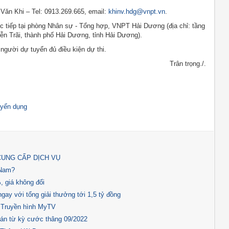
 Văn Khi – Tel: 0913.269.665, email:
khinv.hdg@vnpt.vn
.
c tiếp tại phòng Nhân sự - Tổng hợp, VNPT Hải Dương (địa chỉ: tầng
yễn Trãi, thành phố Hải Dương, tỉnh Hải Dương).
 người dự tuyển đủ điều kiện dự thi.
Trân trọng./.
uyển dụng
CUNG CẤP DỊCH VỤ
 Nam?
 giá không đổi
y với tổng giải thưởng tới 1,5 tỷ đồng
n Truyền hình MyTV
oán từ kỳ cước thâng 09/2022