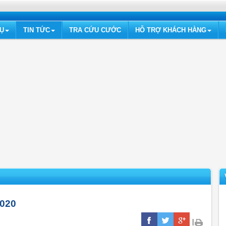
VỤ
TIN TỨC
TRA CỨU CƯỚC
HỖ TRỢ KHÁCH HÀNG
2020
|