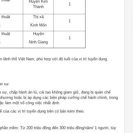
Huyện Kim
1
Thành
 thuật
Thị xã
1
n
Kinh Môn
 thuật
Huyện
1
n
Ninh Giang
 lãnh thổ Việt Nam, phù hợp với độ tuổi của vị trí tuyển dụng.
n sự.
sự, chấp hành án tù, cải tạo không giam giữ, đang bị quản chế
a phương hoặc bị áp dụng các biện pháp cưỡng chế hành chính, trong
c làm một số công việc nhất định.
ể của các vị trí tuyển dụng trên có bản kèm theo.
 phần mềm: Từ 200 triệu đồng đến 300 triệu đồng/năm/ 1 người, tùy