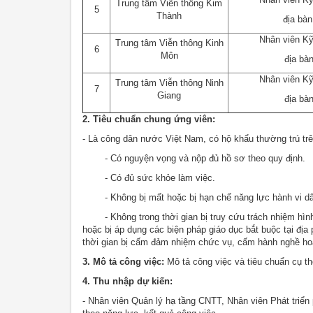
Trung tâm Viễn thông Kim
5
Thành
địa bàn
Nhân viên Kỹ
Trung tâm Viễn thông Kinh
6
Môn
địa bà
Nhân viên Kỹ
Trung tâm Viễn thông Ninh
7
Giang
địa bà
2. Tiêu chuẩn chung ứng viên:
- Là công dân nước Việt Nam, có hộ khẩu thường trú trên
- Có nguyện vọng và nộp đủ hồ sơ theo quy định.
- Có đủ sức khỏe làm việc.
- Không bị mất hoặc bị hạn chế năng lực hành vi dâ
- Không trong thời gian bị truy cứu trách nhiệm hình 
hoặc bị áp dụng các biện pháp giáo dục bắt buộc tại đị
thời gian bị cấm đảm nhiệm chức vụ, cấm hành nghề hoặ
3. Mô tả công việc:
Mô tả công việc và tiêu chuẩn cụ th
4. Thu nhập dự kiến:
- Nhân viên Quản lý hạ tầng CNTT, Nhân viên Phát triển