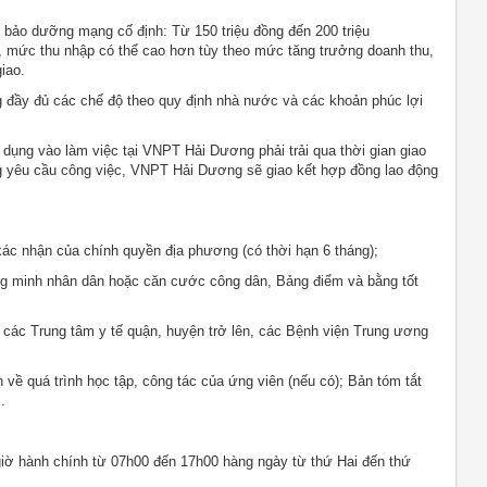
o dưỡng mạng cố định: Từ 150 triệu đồng đến 200 triệu
c, mức thu nhập có thể cao hơn tùy theo mức tăng trưởng doanh thu,
iao.
 đầy đủ các chế độ theo quy định nhà nước và các khoản phúc lợi
dụng vào làm việc tại VNPT Hải Dương phải trải qua thời gian giao
g yêu cầu công việc, VNPT Hải Dương sẽ giao kết hợp đồng lao động
xác nhận của chính quyền địa phương (có thời hạn 6 tháng);
ng minh nhân dân hoặc căn cước công dân, Bảng điểm và bằng tốt
 các Trung tâm y tế quận, huyện trở lên, các Bệnh viện Trung ương
 quá trình học tập, công tác của ứng viên (nếu có); Bản tóm tắt
.
giờ hành chính từ 07h00 đến 17h00 hàng ngày từ thứ Hai đến thứ