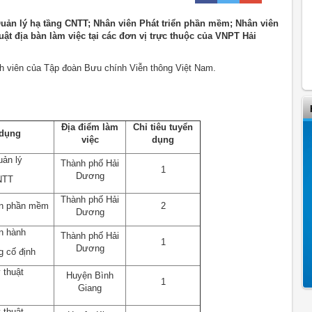
uản lý hạ tầng CNTT; Nhân viên Phát triển phần mềm; Nhân viên
t địa bàn làm việc tại các đơn vị trực thuộc của VNPT Hải
h viên của Tập đoàn Bưu chính Viễn thông Việt Nam.
Địa điểm làm
Chỉ tiêu tuyển
 dụng
việc
dụng
uản lý
Thành phố Hải
1
Dương
NTT
Thành phố Hải
iển phần mềm
2
Dương
n hành
Thành phố Hải
1
Dương
 cố định
 thuật
Huyện Bình
1
Giang
 thuật