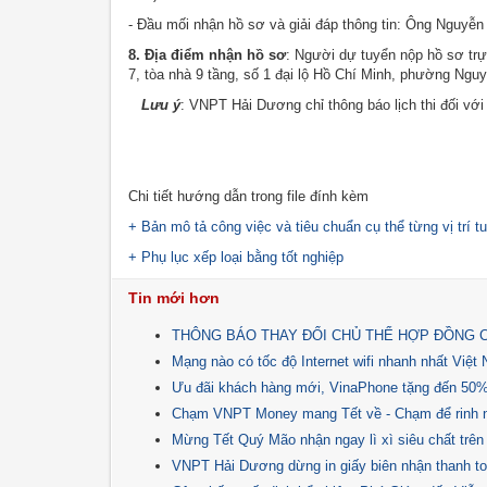
- Đầu mối nhận hồ sơ và giải đáp thông tin: Ông Nguyễn
8. Địa điểm nhận hồ sơ
: Người dự tuyển nộp hồ sơ trự
7, tòa nhà 9 tầng, số 1 đại lộ Hồ Chí Minh, phường Ngu
Lưu ý
: VNPT Hải Dương chỉ thông báo lịch thi đối với
Chi tiết hướng dẫn trong file đính kèm
+ Bản mô tả công việc và tiêu chuẩn cụ thể từng vị trí t
+ Phụ lục xếp loại bằng tốt nghiệp
Tin mới hơn
THÔNG BÁO THAY ĐỔI CHỦ THỂ HỢP ĐỒNG 
Mạng nào có tốc độ Internet wifi nhanh nhất Việt
Ưu đãi khách hàng mới, VinaPhone tặng đến 50%,
Chạm VNPT Money mang Tết về - Chạm để rinh nga
Mừng Tết Quý Mão nhận ngay lì xì siêu chất trê
VNPT Hải Dương dừng in giấy biên nhận thanh t