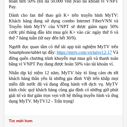
hoàn tiền 50% (tối đa 50.000 vnđ )vào tài khoản ví VNPT 
Pay. 
Dành cho fan thể thao gói K+ trên truyền hình MyTV: 
Khách hàng đang sử dụng combo Internet FiberVNN và 
Truyền hình MyTV của VNPT sẽ được giảm ngay 50% 
cước phí tháng đầu khi mua gói K+ vào các ngày thứ 6 và 
thứ 7 hàng tuần (từ nay đến hết 30/9). 
Người đọc quan tâm có thể tải app trải nghiệm MyTV trên 
Smartphone/tablet tại đây: 
https://mytv.com.vn/taive12-17
Và 
đừng quên chương trình khuyến mại mua gói và thanh toán 
bằng ví VNPT Pay đang được hoàn 50% vào tài khoản ví.
Nhân dịp kỷ niệm 12 năm, MyTV bày tỏ lòng cảm ơn tới 
khách hàng thân yêu là những gia đình Việt trên khắp mọi 
miền đất nước đã và đang đồng hành với dịch vụ. MyTV 
kính chúc quý khách hàng cùng gia đình có những giờ phút 
giải trí và thư giãn trọn vẹn với hệ thống truyền hình và ứng 
dụng MyTV. MyTV12 - Trân trọng!
Tin mới hơn