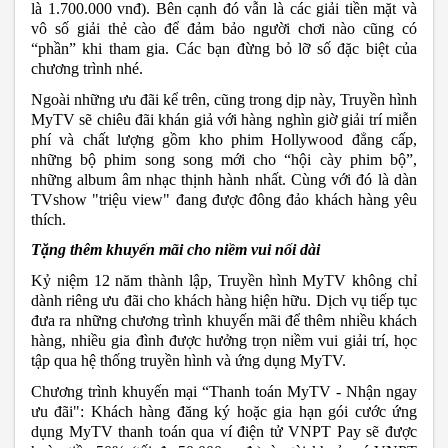
là 1.700.000 vnđ). Bên cạnh đó vẫn là các giải tiền mặt và 
vô số giải thẻ cào để đảm bảo người chơi nào cũng có 
“phần” khi tham gia. Các bạn đừng bỏ lỡ số đặc biệt của 
chương trình nhé.
Ngoài những ưu đãi kể trên, cũng trong dịp này, Truyền hình 
MyTV sẽ chiêu đãi khán giả với hàng nghìn giờ giải trí miễn 
phí và chất lượng gồm kho phim Hollywood đẳng cấp, 
những bộ phim song song mới cho “hội cày phim bộ”, 
những album âm nhạc thịnh hành nhất. Cùng với đó là dàn 
TVshow "triệu view" đang được đông đảo khách hàng yêu 
thích.
Tặng thêm khuyến mãi cho niềm vui nối dài
Kỷ niệm 12 năm thành lập, Truyền hình MyTV không chỉ 
dành riêng ưu đãi cho khách hàng hiện hữu. Dịch vụ tiếp tục 
đưa ra những chương trình khuyến mãi để thêm nhiều khách 
hàng, nhiều gia đình được hưởng trọn niềm vui giải trí, học 
tập qua hệ thống truyền hình và ứng dụng MyTV. 
Chương trình khuyến mại “Thanh toán MyTV - Nhận ngay 
ưu đãi": Khách hàng đăng ký hoặc gia hạn gói cước ứng 
dụng MyTV thanh toán qua ví điện tử VNPT Pay sẽ được 