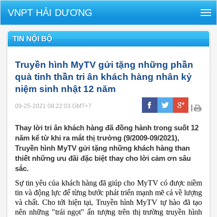
VNPT HẢI DƯƠNG
Tog
nav
TIN NỘI BỘ
Truyền hình MyTV gửi tặng những phần
quà tinh thần tri ân khách hàng nhân kỷ
niệm sinh nhật 12 năm
09-25-2021 08:22:03
GMT+7
|
Thay lời tri ân khách hàng đã đồng hành trong suốt 12
năm kể từ khi ra mắt thị trường (9/2009-09/2021),
Truyền hình MyTV gửi tặng những khách hàng than
thiết những ưu đãi đặc biệt thay cho lời cảm ơn sâu
sắc.
Sự tin yêu của khách hàng đã giúp cho MyTV có được niềm 
tin và động lực để từng bước phát triển mạnh mẽ cả về lượng 
và chất. Cho tới hiện tại, Truyền hình MyTV tự hào đã tạo 
nên những "trái ngọt" ấn tượng trên thị trường truyền hình 