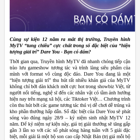
Cùng sự kiện 12 năm ra mắt thị trường, Truyền hình 
MyTV “tung chiêu” cực chất trong số đặc biệt của “hiện 
tượng giải trí” Dare You - Bạn có dám?
Thời gian qua, Truyền hình MyTV đã nhanh chóng tiếp cận 
trào lưu gameshow tương tác và trình làng siêu phẩm của 
mình với format vô cùng độc đáo. Dare You đang là một 
“hiện tượng giải trí” thu hút rất nhiều khán giả của MyTV 
không chỉ bởi dàn khách mời cực hot trong showbiz Việt, từ 
người nổi tiếng, nghệ sĩ đến các nhân vật có tầm ảnh hưởng 
hiện nay trên mạng xã hội, các Tiktoker Việt… Chương trình 
còn thu hút bởi các game tương tác thú vị dễ chơi dễ trúng và 
kho phần thưởng hấp dẫn. Số đặc biệt của Dare You sẽ phát 
sóng vào đúng ngày 28/9 – kỷ niệm sinh nhật MyTV 12 
năm. Để kỷ niệm sự kiện này, giá trị giải thưởng sẽ tăng gấp 
gần 3 lần so với các số phát sóng hàng tuần với 5 giải đặc 
biệt, mỗi giải là một bộ son cao cấp Nhật Bản (trị giá mỗi bộ 