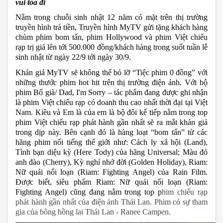
vui tỏa đi 
Nằm trong chuỗi sinh nhật 12 năm có mặt trên thị trường 
truyền hình trả tiền, Truyền hình MyTV gửi tặng khách hàng 
chùm phim bom tấn, phim Hollywood và phim Việt chiếu 
rạp trị giá lên tới 500.000 đồng/khách hàng trong suốt tuần lễ 
sinh nhật từ ngày 22/9 tới ngày 30/9. 
Khán giả MyTV sẽ không thể bỏ lỡ “Tiệc phim 0 đồng” với 
những thước phim hot hit trên thị trường điện ảnh. Với bộ 
phim Bố già/ Dad, I'm Sorry – tác phẩm đang được ghi nhận 
là phim Việt chiếu rạp có doanh thu cao nhất thời đại tại Việt 
Nam. Kiều và Em là của em là bộ đôi kế tiếp nằm trong top 
phim Việt chiếu rạp phát hành gần nhất sẽ ra mắt khán giả 
trong dịp này. Bên cạnh đó là hàng loạt “bom tấn” từ các 
hãng phim nổi tiếng thế giới như: Cách ly xã hội (Land), 
Tình bạn diệu kỳ (Here Tody) của hãng Universal; Màu đỏ 
anh đào (Cherry), Kỳ nghỉ nhớ đời (Golden Holiday), Riam: 
Nữ quái nổi loạn (Riam: Fighting Angel) của Rain Film. 
Được biết, siêu phẩm Riam: Nữ quái nổi loạn (Riam: 
Fighting Angel) cũng đang nằm trong top p
him chiếu rạp 
phát hành gần nhất của điện ảnh Thái Lan. Phim có sự tham 
gia của bông hồng lai Thái Lan - Ranee Campen.