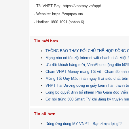
- Tải VNPT Pay: https://vnptpay.vn/app/
- Website: https://vnptpay.vn/
- Hotline: 1800 1091 (nhánh 6)
Tin mới hơn
THÔNG BÁO THAY ĐỔI CHỦ THỂ HỢP ĐỒNG 
Mạng nào có tốc độ Internet wifi nhanh nhất Việt
Ưu đãi khách hàng mới, VinaPhone tặng đến 50%,
Chạm VNPT Money mang Tết về - Chạm để rinh nga
Mừng Tết Quý Mão nhận ngay lì xì siêu chất trê
VNPT Hải Dương dừng in giấy biên nhận thanh t
Công bố quyết định bổ nhiệm Phó Giám đốc Viễ
Cơ hội trúng 300 Smart TV khi đăng ký truyền h
Tin cũ hơn
Dùng ứng dụng MY VNPT - Bạn được lợi gì?