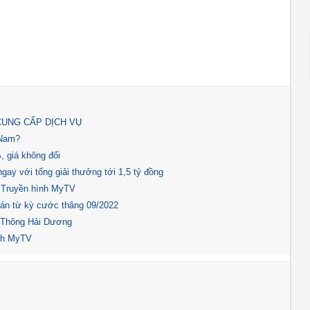
CUNG CẤP DỊCH VỤ
 Nam?
 giá không đổi
y với tổng giải thưởng tới 1,5 tỷ đồng
n Truyền hình MyTV
oán từ kỳ cước thâng 09/2022
n Thông Hải Dương
ình MyTV