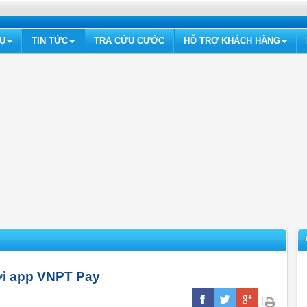
VỤ
TIN TỨC
TRA CỨU CƯỚC
HỖ TRỢ KHÁCH HÀNG
với app VNPT Pay
|