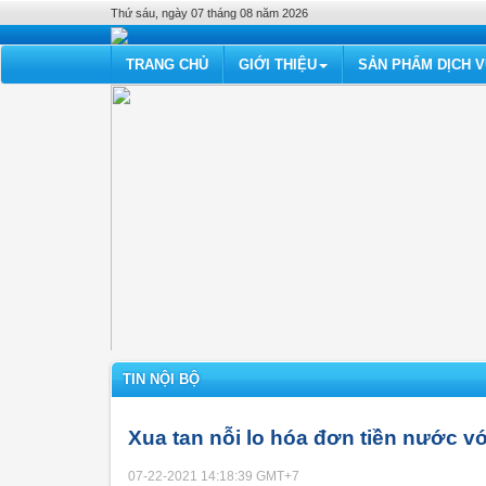
Thứ sáu, ngày 07 tháng 08 năm 2026
TRANG CHỦ
GIỚI THIỆU
SẢN PHẨM DỊCH 
TIN NỘI BỘ
Xua tan nỗi lo hóa đơn tiền nước 
07-22-2021 14:18:39
GMT+7