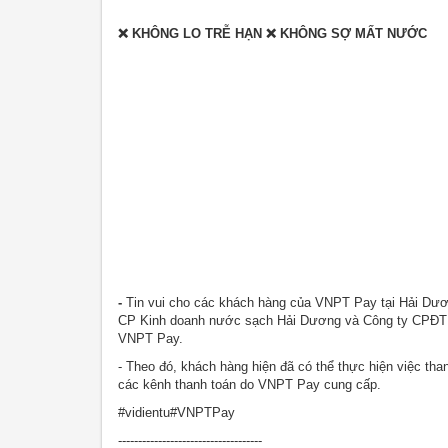
❌ KHÔNG LO TRỄ HẠN ❌ KHÔNG SỢ MẤT NƯỚC
-
Tin vui cho các khách hàng của VNPT Pay tại Hải Dươn
CP Kinh doanh nước sạch Hải Dương và Công ty CPĐT X
VNPT Pay.
- Theo đó, khách hàng hiện đã có thể thực hiện việc th
các kênh thanh toán do VNPT Pay cung cấp.
#vidientu#VNPTPay
------------------------------------